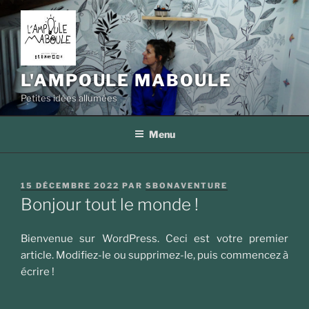
Aller
au
contenu
principal
L'AMPOULE MABOULE
Petites idées allumées
Menu
PUBLIÉ
15 DÉCEMBRE 2022
PAR
SBONAVENTURE
LE
Bonjour tout le monde !
Bienvenue sur WordPress. Ceci est votre premier
article. Modifiez-le ou supprimez-le, puis commencez à
écrire !